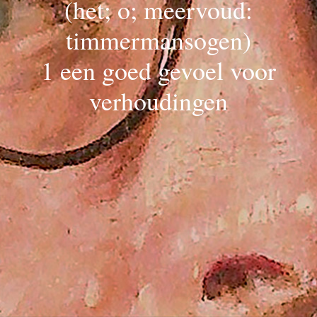
(het; o; meervoud:
timmermansogen)
1 een goed gevoel voor
verhoudingen