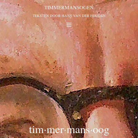
tim·mer·mans·oog