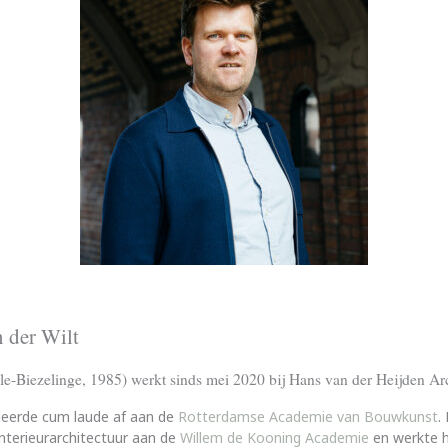
 der Wilt
e-Biezelinge, 1985) werkt sinds mei 2020 bij Hans van der Heijden Arc
deerde cum laude af aan de
Rotterdamse Academie van Bouwkunst
.
Interieurarchitectuur aan de
Willem de Kooning Academie
en werkte hi