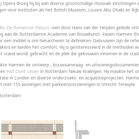
Bij Opera droeg hij bij aan diverse grootschalige museale inrichtingen 
gen voor instituten als het British Museum, Louvre Abu Dhabi en R
dio
De Romeinse Palazzi
–
een door Hans van der Heijden geleide on
ng aan de Rotterdamse Academie van Bouwkunst- kwam Harmen thuis
ur een middel is om hiërarchieën te definiëren. Gebouwen zijn de ref
ikers en bieden het comfort. Hij is geïnteresseerd in de methoden
ot stand wordt gebracht en de plek die gebouwen innemen in de stad
kte Harmen de ontwerp-, bouwaanvraag- en uitvoeringsdocumenten
gen
Hof Doet Leven
in Rotterdam Nieuw-Kralingen. Hij maakte het o
state in Londen en diverse onderzoeks- en acquisitieprojecten. Harm
t met 155 woningen met parkeervoorzieningen in Utrecht Terwijde.
, Rotterdam