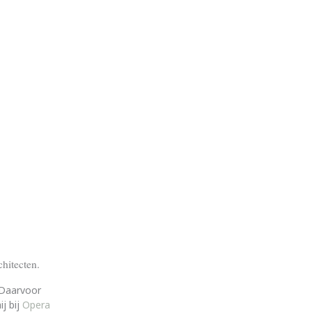
hitecten.
 Daarvoor
j bij
Opera