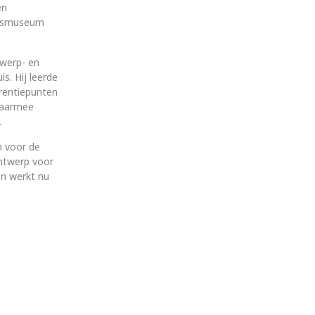
en
ijksmuseum
twerp- en
. Hij leerde
erentiepunten
 waarmee
.
 voor de
ntwerp voor
en werkt nu