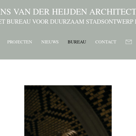
NS VAN DER HEIJDEN ARCHITEC
ET BUREAU VOOR DUURZAAM STADSONTWERP 
PROJECTEN
NIEUWS
BUREAU
CONTACT