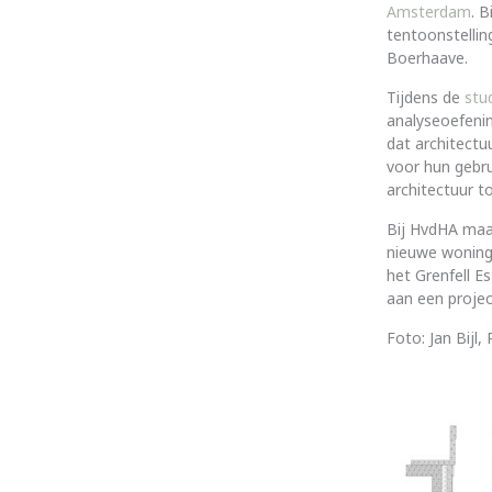
Amsterdam
. 
tentoonstellin
Boerhaave.
Tijdens de
stu
analyseoefeni
dat architectu
voor hun gebru
architectuur t
Bij HvdHA maa
nieuwe wonin
het Grenfell E
aan een projec
Foto: Jan Bijl