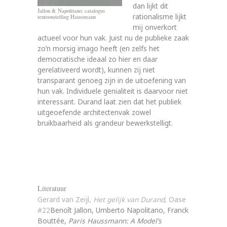
dan lijkt dit
Jallon & Napolitano: catalogus
rationalisme lijkt
tentoonstelling Haussmann
mij onverkort
actueel voor hun vak. Juist nu de publieke zaak
zo’n morsig imago heeft (en zelfs het
democratische ideaal zo hier en daar
gerelativeerd wordt), kunnen zij niet
transparant genoeg zijn in de uitoefening van
hun vak. Individuele genialiteit is daarvoor niet
interessant. Durand laat zien dat het publiek
uitgeoefende architectenvak zowel
bruikbaarheid als grandeur bewerkstelligt.
Literatuur
Gerard van Zeijl,
Het gelijk van Durand
, Oase
#22
Benoît Jallon, Umberto Napolitano, Franck
Bouttée,
Paris Haussmann: A Model’s