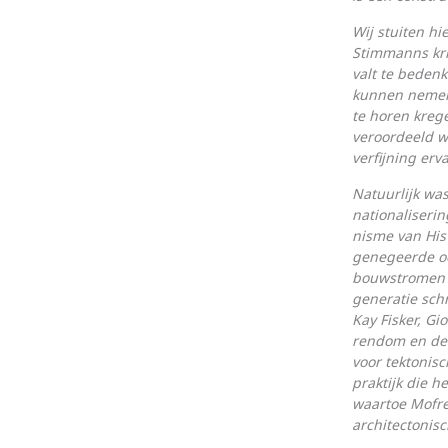
Wij stuiten hi
Stim­manns kri
valt te beden
kunnen nemen 
te horen krege
veroordeeld w
verfijning erv
Natuurlijk was
natio­­na­lise
nisme van His
genegeerde oe
bouwstromen v
generatie schr
Kay Fisker, G
rendom en de 
voor tekto­nis
prak­tijk die 
waartoe Mofrei
archi­tec­ton