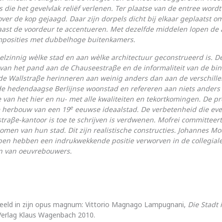
 die het gevel­vlak reliëf verlenen. Ter plaatse van de entree wordt
over de kop gejaagd. Daar zijn dorpels dicht bij elkaar geplaatst 
aast de voordeur te accen­tueren. Met dezelfde middelen lopen de 
composities met dubbelhoge buitenkamers.
el­zinnig wèlke stad en aan wèlke architectuur geconstrueerd is. D
 van het pand aan de Chauseestraβe en de informaliteit van de bin
e Wall­straβe herinneren aan weinig anders dan aan de verschill
 de heden­daagse Berlijnse woonstad en refereren aan niets anders
 van het hier en nu- met alle kwaliteiten en tekortkomingen. De p
e
e herbouw van een 19
eeuwse ideaalstad. De verbetenheid die ev
traβe-kantoor is toe te schrijven is verdwenen. Mofrei committeert
omen van hun stad. Dit zijn realistische constructies. Johannes M
eben hebben een indruk­wekkende positie verworven in de collegial
 van oeuvre­bouwers.
beeld in zijn opus magnum: Vittorio Magnago Lampugnani,
Die Stadt 
Verlag Klaus Wagenbach 2010.