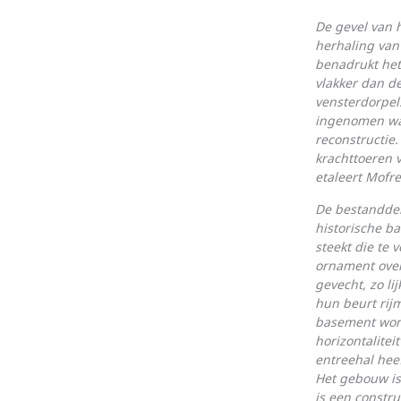
De gevel van 
her­haling van
benadrukt het 
vlakker dan d
vensterdorpel
ingenomen was
reconstructie.
krachttoeren v
etaleert Mofre
De bestanddele
historische ba
steekt die te 
ornament over,
gevecht, zo li
hun beurt rij
basement word
horizontalitei
entreehal hee
Het gebouw is 
is een constru