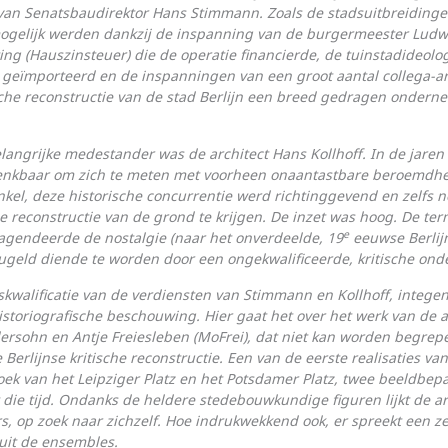
an Senatsbaudirektor Hans Stimmann. Zoals de stadsuitbreidinge
ogelijk werden dankzij de inspanning van de burgermeester Ludw
ng (Hauszinsteuer) die de operatie financierde, de tuinstadideolog
geïmporteerd en de inspanningen van een groot aantal collega-ar
sche reconstructie van de stad Berlijn een breed gedragen onderne
angrijke medestander was de architect Hans Kollhoff. In de jaren 
denkbaar om zich te meten met voorheen onaantastbare be­roemdhe
inkel, deze historische concurrentie werd richtinggevend en zelfs n
e reconstructie van de grond te krijgen. De inzet was hoog. De ter
e
e agendeerde de nostalgie (naar het onverdeelde, 19
eeuwse Berlijn
eugeld diende te worden door een ongekwalificeerde, kritische ond
skwalificatie van de verdiensten van Stimmann en Kollhoff, integend
istoriografische beschouwing. Hier gaat het over het werk van de a
r­sohn en Antje Freiesleben (MoFrei), dat niet kan worden begrep
 Berlijnse kritische reconstructie. Een van de eerste realisaties va
oek van het Leipziger Platz en het Potsdamer Platz, twee beeldbep
die tijd. Ondanks de heldere stedebouwkundige figuren lijkt de ar
s, op zoek naar zichzelf. Hoe indrukwekkend ook, er spreekt een z
uit de ensembles.