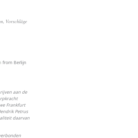
ion, Vorschläge
n
from Berlijn
rijven aan de
erpkracht
we Frankfurt
Hendrik Petrus
liteit daarvan
n verbonden