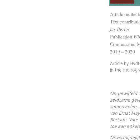
Article on the 
Text contribut
für Berlin
Wir
Publication
Commission: Mo
2019 – 2020
Article by Hvd
in the
monograf
Ongetwijfeld 
zeldzame geval
samenvielen. 
van Ernst May
Berlage. Voor
toe aan enkel
Onvermijdelijk