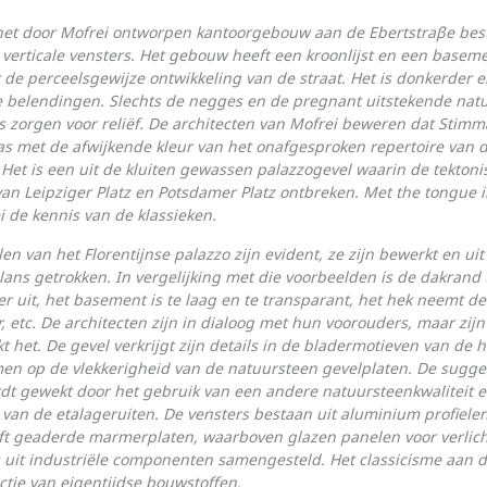
het door Mofrei ontworpen kantoorgebouw aan de Ebertstraβe best
 verticale vensters. Het gebouw heeft een kroonlijst en een basem
de perceelsgewijze ontwikkeling van de straat. Het is donkerder e
e belen­dingen. Slechts de negges en de pregnant uitstekende nat
s zorgen voor reliëf. De architecten van Mofrei beweren dat Stimm
 met de afwijkende kleur van het onafgesproken repertoire van de
 Het is een uit de kluiten gewas­sen palazzogevel waarin de tekton
an Leipziger Platz en Potsdamer Platz ont­breken. Met the tongue 
i de kennis van de klassieken.
n van het Florentijnse palazzo zijn evident, ze zijn bewerkt en ui
lans getrokken. In vergelijking met die voorbeelden is de dakrand t
ver uit, het basement is te laag en te transparant, het hek neemt de
 etc. De architecten zijn in dialoog met hun voorouders, maar zijn
jkt het. De gevel verkrijgt zijn details in de bladermotieven van de h
men op de vlekkerigheid van de natuursteen gevelplaten. De sugge
t gewekt door het gebruik van een andere natuursteenkwaliteit 
t van de etalageruiten. De vensters bestaan uit aluminium profiele
ft geaderde marmerplaten, waar­boven glazen panelen voor verlich
uit industriële componenten samen­­­­­­gesteld. Het classi­cisme aan 
ctie van eigentijdse bouw­stoffen.