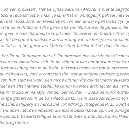
er op een probleem. Het Berlijnse werk van MoFrei is niet te begrij
tische reconstructie, maar je kunt het er onmogelijk geheel mee v
ken dat Modersohn en Freiesleben van een andere generatie zijn. J
dat de architectonische generatie van No Future, de punkers die
n geen maatschappelijke strijd meer te leveren en ‘onkritisch’ te zi
as tot de opportu­nistische aanvaarding van de Berlijnse moraal en
an. Dat is in het geval van Mofrei echter beslist te kort door de boch
 Berlijn na Stimmann niet af. En uiteraard evolueerde het dis­cours
ring van het vak voltrok zich. In de schaduw van het quasi-martiale 
 Remness hing iets in de lucht. In West-Europa ontstond interesse
uvre­bouwers, voor archi­tecten die voor anonieme opdracht­gever
an hun stad werkten. Een niche binnen die geïnterna­tiona­liseer
eef een alter­natieve stedelijke canon waartoe architecten als Fern
[3]
iovanni Muzio en Asnago Vender behoorden.
Zoals de punkmuziek 
lange gitaarsolo in de ban deed, zo kun je in deze schaduwcanon 
che scherpslijperij en heroïsche vormdrang. Integendeel, zij duid
het wil doen met de mid­delen die lokaal beschikbaar zijn. De punk­ge
 behoort, bewerk­stel­ligde tenminste twee produc­tieve ontwikkeli
ische programma.