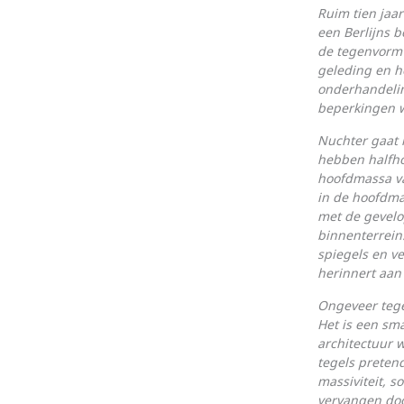
Ruim tien jaa
een Berlijns b
de tegenvorm 
geleding en h
onderhande­li
beperkingen wo
Nuchter gaat 
hebben halfho
hoofd­massa v
in de hoofdma
met de gevelo
binnenterrein
spiegels en v
herinnert aan 
Ongeveer tege
Het is een sm
architectuur w
tegels preten
massiviteit, s
vervangen doo