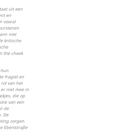
aat uit een
ent en
n vooral
uurstenen
ann niet
 kritische
ische
in the cheek
t hun
e fragiel en
 rol van het
 er niet mee in
ekjes, die op
stie van een
en de
n. De
ting zorgen.
de Ebertstraβe