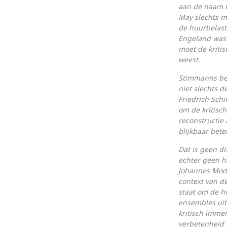
aan de naam v
May slechts m
de huurbelasti
Engeland was 
moet de kriti
weest.
Stimmanns bel
niet slechts 
Fried­rich Sch
om de kritisch
recon­structi
blijkbaar be­t
Dat is geen di
echter geen h
Johannes Mode
context van de
staat om de h
ensembles uit 
kritisch immer
verbetenheid 