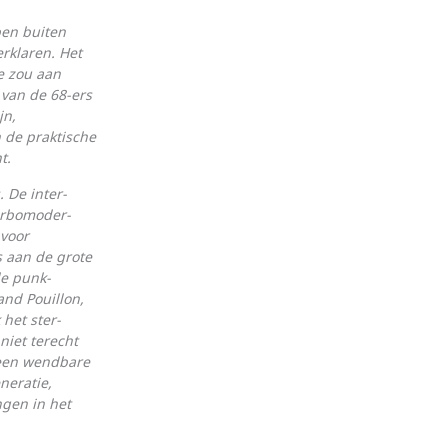
pen buiten
erklaren. Het
e zou aan
 van de 68-ers
jn,
 de praktische
t.
. De inter­
turbomoder­
 voor
s aan de grote
de punk­
and Pouillon,
het ster­
niet terecht
t een wendbare
ne­ratie,
ngen in het