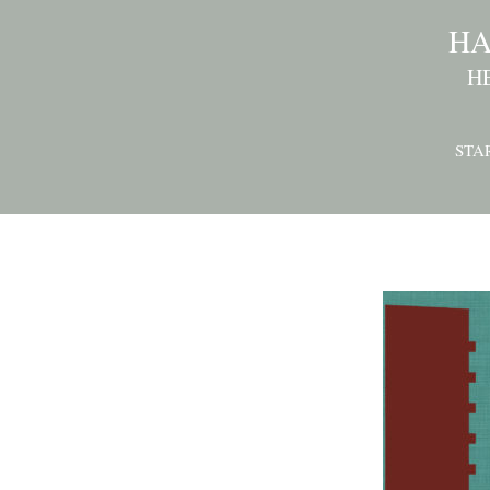
HA
H
STA