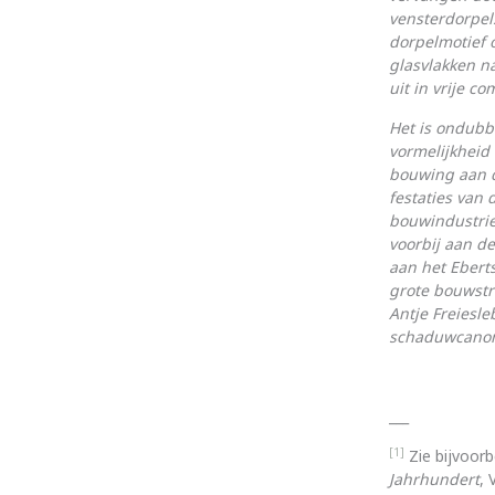
vensterdorpels
dorpelmotief 
glasvlakken n
uit in vrije 
Het is ondub­b
vormelijkheid
bouwing aan d
festaties van
bouwindustrie
voorbij aan d
aan het Eberts
grote bouwstr
Antje Freiesl
schaduwcanon
___
[1]
Zie bijvoor
Jahrhundert
, 