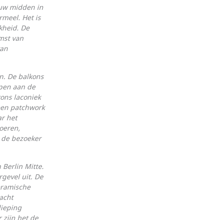
ouw midden in
rmeel. Het is
kheid. De
mst van
van
n. De balkons
pen aan de
ons laconiek
een patchwork
ar het
oeren,
e de bezoeker
Berlin Mitte.
gevel uit. De
keramische
acht
dieping
 zijn het de