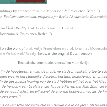
buildings by architecture studio Modersohn & Freiesleben Berlin, D
Realistic construction, proposals for Berlin / Realistische Konstrukt
ion
klichkeit / Reality
: Park Books, Zürich, CH (2020)
dersohn & Freiesleben Berlijn, D
H on the work of
prof. Antje Freiesleben en prof. Johannes Modersoh
ie Wirklichkeit/ Reality
. Below is the original Dutch version:
Realistische constructie, voorstellen voor Berlijn
zijn de hoogtepunten van de moderne stadsontwikkeling toe te sch
len waarin het stedelijke discours, bestuur, financiering en ontw
In de geschiedschrijving van de stad hebben wij het over het Nieu
, de herbouw van Le Havre van Auguste Perret, het Plan Zuid van 
 de eenvoud schrijven wij zowel de enorme bouwvolumes als de kwa
[1]
e personen.
 is de kritische reconstructie van Berlijn die in de jaren ’90 bego