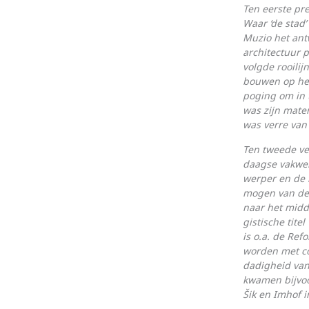
Ten eerste pre
Waar ‘de stad’
Muzio het ant
archi­tectuur 
volgde rooi­l
bouwen op het
poging om in 
was zijn mate
was verre van
Ten tweede ve
daagse vakwer
werper en de 
mogen van de a
naar het midd
gis­tische tit
is o.a. de Re
worden met co
dadigheid van 
kwamen bijvoo
Šik en Imhof i