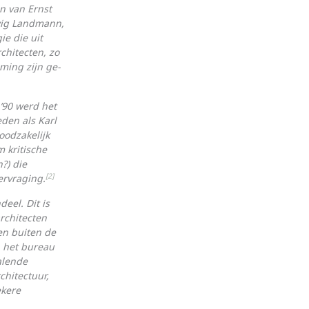
n van Ernst
ig Land­mann,
ie die uit
chitecten, zo
ming zijn ge­
’90 werd het
den als Karl
oodzakelijk
m kritische
?) die
[2]
ervraging.
eel. Dit is
rchitecten
en buiten de
n het bureau
alende
chitectuur,
ekere