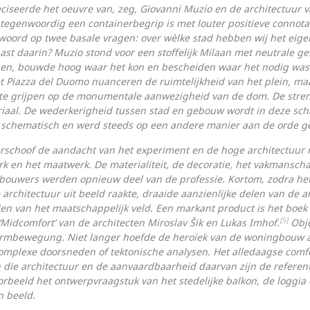
ciseerde het oeuvre van, zeg, Giovanni Muzio en de architectuur v
 tegenwoordig een containerbegrip is met louter positieve connota
woord op twee basale vragen: over wèlke stad hebben wij het eigen
past daarin? Muzio stond voor een stoffelijk Milaan met neutrale g
ijnen, bouwde hoog waar het kon en bescheiden waar het nodig was.
 Piazza del Duomo nuanceren de ruimtelijkheid van het plein, m
te grijpen op de monumentale aanwezigheid van de dom. De stre
­riaal. De wederkerigheid tussen stad en gebouw wordt in deze s
 schema­tisch en werd steeds op een andere manier aan de orde ge
rschoof de aandacht van het experiment en de hoge architectuur n
k en het maatwerk. De materialiteit, de decoratie, het vakmanscha
bouwers werden opnieuw deel van de professie. Kortom, zodra het 
rchitectuur uit beeld raakte, draaide aanzienlijke delen van de a
en van het maatschappelijk veld. Een markant product is het boek
[5]
el ‘Midcomfort’ van de architecten Miroslav Šik en Lukas Imhof.
Obje
formbewegung. Niet langer hoefde de heroïek van de woningbouw a
mplexe doorsneden of tekto­nische analysen. Het alledaagse comfo
die architectuur en de aan­vaard­baarheid daarvan zijn de referen
rbeeld het ontwerpvraagstuk van het stedelijke balkon, de loggia e
n beeld.