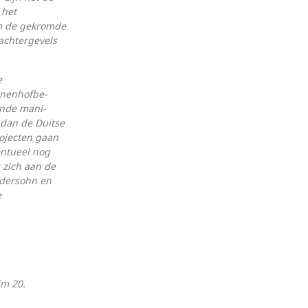
 het
om de gekromde
achtergevels
e
nen­hof­be­
ende mani­
 dan de Duitse
rojecten gaan
entueel nog
 zich aan de
odersohn en
e
im 20.