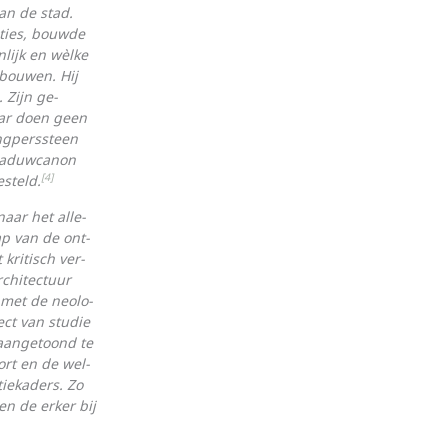
an de stad.
ties, bouw­de
lijk en wèlke
ebouwen. Hij
 Zijn ge­
aar doen geen
ngperssteen
chaduwcanon
[4]
steld.
aar het alle­
p van de ont­
kritisch ver­
rchitectuur
 met de neolo­
ct van studie
ange­toond te
rt en de wel­
tiekaders. Zo
n de erker bij