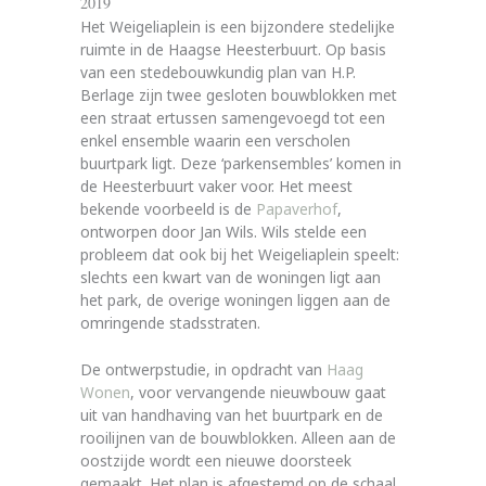
2019
Het Weigeliaplein is een bijzondere stedelijke
ruimte in de Haagse Heesterbuurt. Op basis
van een stedebouwkundig plan van H.P.
Berlage zijn twee gesloten bouwblokken met
een straat ertussen samengevoegd tot een
enkel ensemble waarin een verscholen
buurtpark ligt. Deze ‘parkensembles’ komen in
de Heesterbuurt vaker voor. Het meest
bekende voorbeeld is de
Papaverhof
,
ontworpen door Jan Wils. Wils stelde een
probleem dat ook bij het Weigeliaplein speelt:
slechts een kwart van de woningen ligt aan
het park, de overige woningen liggen aan de
omringende stadsstraten.
De ontwerpstudie, in opdracht van
Haag
Wonen
, voor vervangende nieuwbouw gaat
uit van handhaving van het buurtpark en de
rooilijnen van de bouwblokken. Alleen aan de
oostzijde wordt een nieuwe doorsteek
gemaakt. Het plan is afgestemd op de schaal