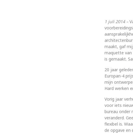
1 juli 2014 –
V
voorbereidings
aansprakelijkh
architectenbur
maakt, gaf mij
maquette van 
is gemaakt. Sa
20 jaar gelede
Europan-4 prij
mijn ontwerpen
Hard werken e
Vorig jaar ver
voor iets nieu
bureau onder m
veranderd. Gee
flexibel is. Wa
de opgave en d