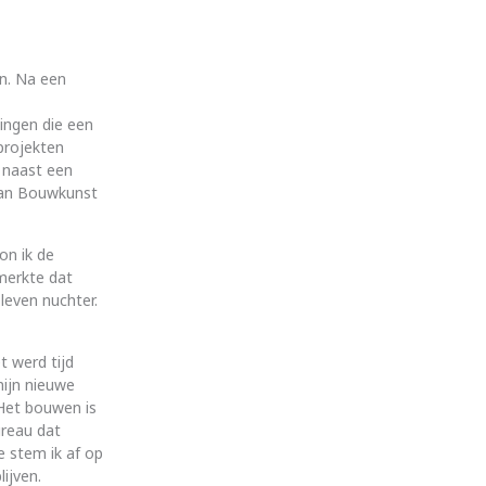
n. Na een
ingen die een
 projekten
 naast een
van Bouwkunst
on ik de
 merkte dat
leven nuchter.
t werd tijd
mijn nieuwe
 Het bouwen is
ureau dat
e stem ik af op
ijven.