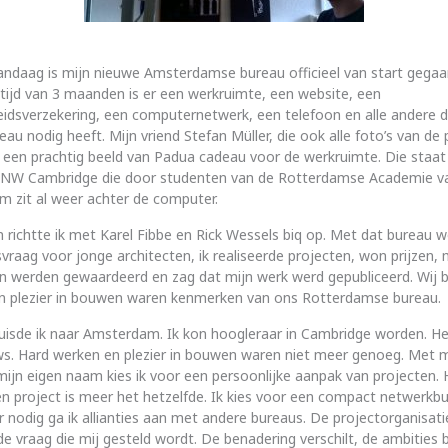
andaag is mijn nieuwe Amsterdamse bureau officieel van start gegaa
tijd van 3 maanden is er een werkruimte, een website, een
eidsverzekering, een computernetwerk, een telefoon en alle andere d
eau nodig heeft. Mijn vriend Stefan Müller, die ook alle foto’s van de
 een prachtig beeld van Padua cadeau voor de werkruimte. Die staat
NW Cambridge die door studenten van de Rotterdamse Academie 
m zit al weer achter de computer.
n richtte ik met Karel Fibbe en Rick Wessels biq op. Met dat bureau w
svraag voor jonge architecten, ik realiseerde projecten, won prijzen,
 werden gewaardeerd en zag dat mijn werk werd gepubliceerd. Wij b
n plezier in bouwen waren kenmerken van ons Rotterdamse bureau.
huisde ik naar Amsterdam. Ik kon hoogleraar in Cambridge worden. He
ws. Hard werken en plezier in bouwen waren niet meer genoeg. Met 
ijn eigen naam kies ik voor een persoonlijke aanpak van projecten.
n project is meer het hetzelfde. Ik kies voor een compact netwerkb
ar nodig ga ik allianties aan met andere bureaus. De projectorganisati
e vraag die mij gesteld wordt. De benadering verschilt, de ambities bl