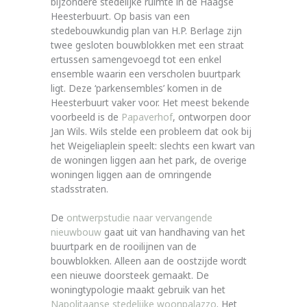
bijzondere stedelijke ruimte in de Haagse
Heesterbuurt. Op basis van een
stedebouwkundig plan van H.P. Berlage zijn
twee gesloten bouwblokken met een straat
ertussen samengevoegd tot een enkel
ensemble waarin een verscholen buurtpark
ligt. Deze ‘parkensembles’ komen in de
Heesterbuurt vaker voor. Het meest bekende
voorbeeld is de
Papaverhof
, ontworpen door
Jan Wils. Wils stelde een probleem dat ook bij
het Weigeliaplein speelt: slechts een kwart van
de woningen liggen aan het park, de overige
woningen liggen aan de omringende
stadsstraten.
De
ontwerpstudie naar vervangende
nieuwbouw
gaat uit van handhaving van het
buurtpark en de rooilijnen van de
bouwblokken. Alleen aan de oostzijde wordt
een nieuwe doorsteek gemaakt. De
woningtypologie maakt gebruik van het
Napolitaanse stedelijke woonpalazzo
. Het