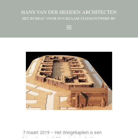
HANS VAN DER HEIJDEN ARCHITECTEN
HET BUREAU VOOR DUURZAAM STADSONTWERP BV
7 maart 2019 – Het Weigeliaplein is een