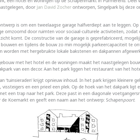
rk, een hotel en woningen op de Schapenmarkt in Purmerend. Deel 
astgelegen, door
Jan
David
Zocher
ontworpen, Singelpark bij deze o
 ontwerp is om een tweelaagse garage halfverdiept aan te leggen. Op
e omzoomd door ruimten voor sociaal-culturele activiteiten, zodat
 zicht komt. De constructie van de garage is geprefabriceerd, mogeli
 bouwen en tijdens de bouw zo min mogelijk parkeercapaciteit te on
en worden met hergebruikte lokale bakstenen en dakpannen afgewerk
ebouw met het hotel en de woningen maakt het naastgelegen bouw
akpark van een decor. Aan het park liggen het restaurant van het hote
an ‘tuinsieraden’ krijgt opnieuw inhoud. In het park krijgen kleinere 
 vissteigers en een prieel een plek. Op de hoek van het dakpark ligt
 met een trap naar het park. Deze past in een diagonale voetgangers
ar de Koemarkt en geeft een naam aan het ontwerp: Schapen
poort
.