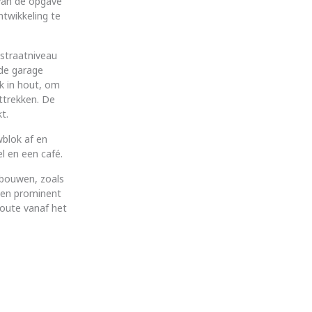
van de opgave
ntwikkeling te
 straatniveau
 de garage
jk in hout, om
ttrekken. De
t.
blok af en
l en een café.
gebouwen, zoals
 een prominent
route vanaf het