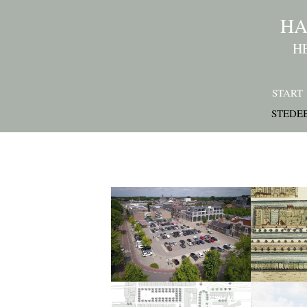
HA
H
START
STEDE