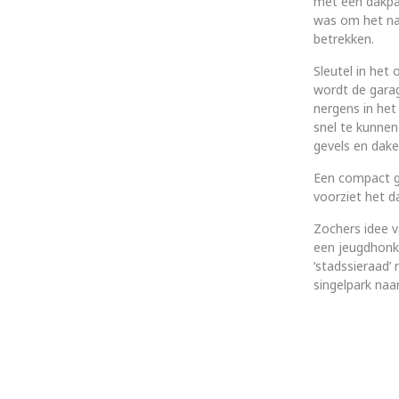
met een dakpa
was om het na
betrekken.
Sleutel in het
wordt de garag
nergens in het
snel te kunnen
gevels en dak
Een compact g
voorziet het d
Zochers idee v
een jeugdhonk,
‘stadssieraad’
singelpark na