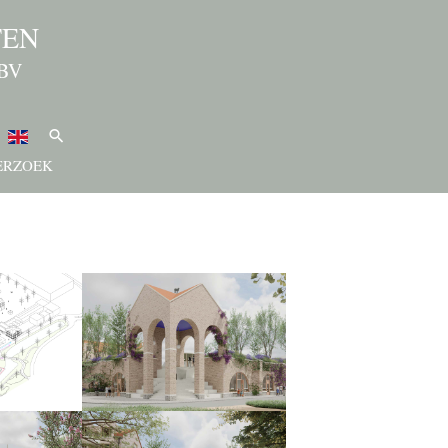
TEN
BV
Zoeken
ERZOEK