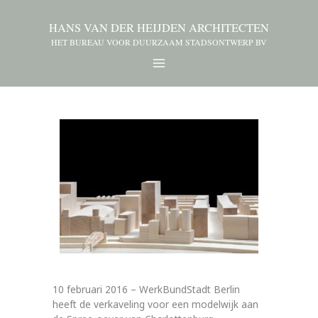
HANS VAN DER HEIJDEN ARCHITECTEN
HET BUREAU VOOR DUURZAAM STADSONTWERP BV
10 februari 2016 – WerkBundStadt Berlin
heeft de verkaveling voor een modelwijk aan