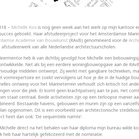
018 –
Michelle Kox
is nog geen week aan het werk op mijn kantoor en
 succes geboekt. Haar afstudeerproject voor het Amsterdamse Marine
rdamse Academie van Bouwkunst
(RAvB) genomineerd voor de
Archi
 afstudeerwerk van alle Nederlandse architectuurscholen.
deermentor heb ik van dichtbij gevolgd hoe Michelle een bebouwings
ontwikkelde. Net als bij een eerdere woningbouwopgave aan de RAvB,
nvoudige middelen ontwerpt. Zij werkt met gangbare technieken, ma
el vormrepertoire en zoekt vervolgens uit hoe je die in de huidige bo
helles ontwerp voor het Marineterrein verhoudt zich kritisch tot ande
gen voor die plek. Er komt geen krachtpatserij aan te pas. Het com
n staat centraal. Beide activiteiten zijn op een terloopse manier a
bineerd. Bestaande havens, gebouwen en muren zijn op een vanzelf
plan opgenomen. Dit is een voorbeeld van architectonische stedebo
ect heet dan ook: ‘De sequentiële ruimte’.
t Michelle direct na het behalen van haar diploma mijn bureau wilde 
k heb haar hartelijk gefeliciteerd met de nominatie.