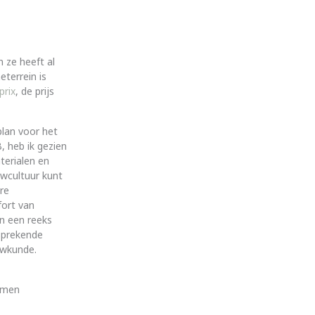
 ze heeft al
terrein is
prix
, de prijs
plan voor het
 heb ik gezien
terialen en
uwcultuur kunt
re
fort van
an een reeks
sprekende
uwkunde.
komen