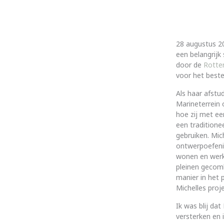
28 augustus 2
een belangrijk
door de
Rotte
voor het beste
Als haar afstu
Marineterrein 
hoe zij met ee
een traditione
gebruiken. Mic
ontwerpoefenin
wonen en werke
pleinen gecom
manier in het 
Michelles proj
Ik was blij da
versterken en i