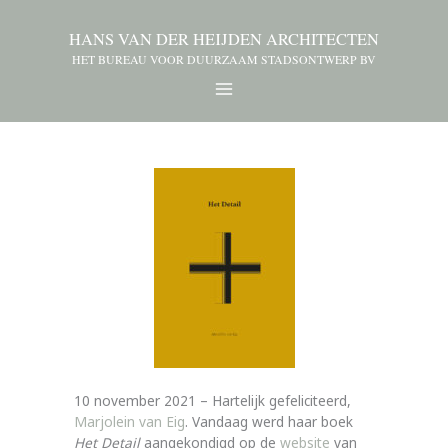
HANS VAN DER HEIJDEN ARCHITECTEN
HET BUREAU VOOR DUURZAAM STADSONTWERP BV
10 november 2021 – Hartelijk gefeliciteerd,
Marjolein van Eig
. Vandaag werd haar boek
Het Detail
aangekondigd op de
website
van