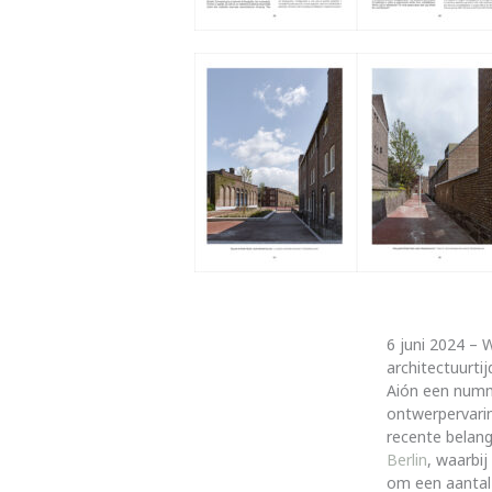
6 juni 2024 – W
architectuurtij
Aión een numme
ontwerpervari
recente belang
Berlin
, waarbi
om een aantal 