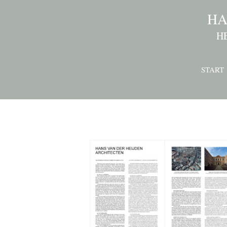
HA
H
START