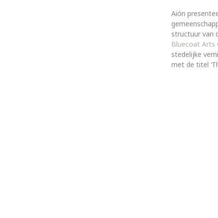
Aión presentee
gemeenschappel
structuur van 
Bluecoat Arts
stedelijke ver
met de titel ‘