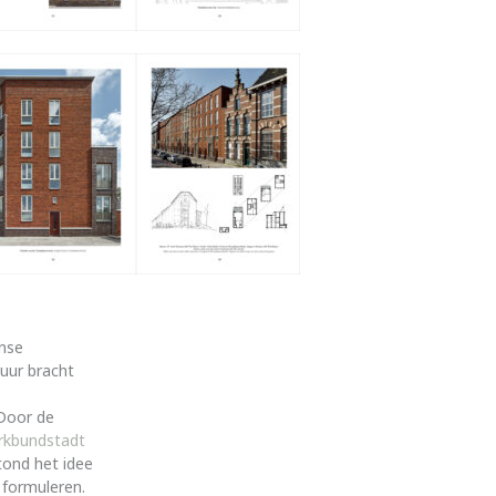
anse
tuur bracht
 Door de
rkbundstadt
tond het idee
 formuleren.